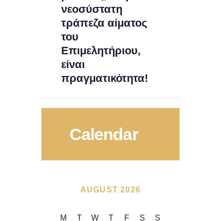
νεοσύστατη
τράπεζα αίματος
του
Επιμελητήριου,
είναι
πραγματικότητα!
Calendar
AUGUST 2026
M
T
W
T
F
S
S