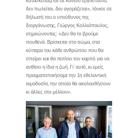
κατασκευάζεται σε κανένα εργοστάσιο,
δεν πωλείται, δεν αγοράζεται», τόνισε σε
δήλωσή του ο υπεύθυνος της
διοργάνωσης, Γιώργος Κολλιόπουλος,
σημειώνοντας: «Δεν θα το βρούμε
πουθενά. Βρίσκεται στο σώμα, στα
κύτταρα του κάθε ανθρώπου που θα
σπείρει και θα ποτίσει τον καρπό για να
ανθίσει η ίδια η ζωή. Γι’ αυτό, κι εμείς
πραγματοποιήσαμε την 1η εθελοντική
αιμοδοσία, την οποία θα ακολουθήσουν
κι άλλες στο μέλλον».