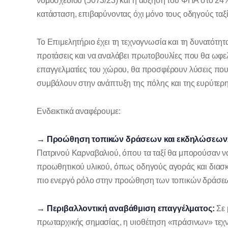
νομοσχεδίου (5073/23) και η αύξηση του ΦΠΑ στο 24
κατάσταση, επιβαρύνοντας όχι μόνο τους οδηγούς ταξί,
Το Επιμελητήριο έχει τη τεχνογνωσία και τη δυνατότητ
προτάσεις και να αναλάβει πρωτοβουλίες που θα ωφελ
επαγγελματίες του χώρου, θα προσφέρουν λύσεις που
συμβάλουν στην ανάπτυξη της πόλης και της ευρύτερη
Ενδεικτικά αναφέρουμε:
→ Προώθηση τοπικών δράσεων και εκδηλώσεων
Πατρινού Καρναβαλιού, όπου τα ταξί θα μπορούσαν ν
προωθητικού υλικού, όπως οδηγούς αγοράς και διασκ
πιο ενεργό ρόλο στην προώθηση των τοπικών δράσε
→ Περιβαλλοντική αναβάθμιση επαγγέλματος:
Σε 
πρωταρχικής σημασίας, η υιοθέτηση «πράσινων» τεχνο