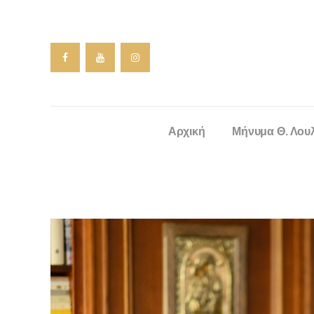
Αρχική
Μήνυμα Θ. Λου