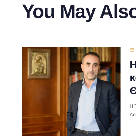
You May Also
Η
κ
Θ
Η 
Λο