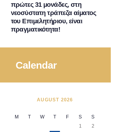
πρώτες 31 μονάδες, στη
νεοσύστατη τράπεζα αίματος
του Επιμελητήριου, είναι
πραγματικότητα!
Calendar
AUGUST 2026
M
T
W
T
F
S
S
1
2