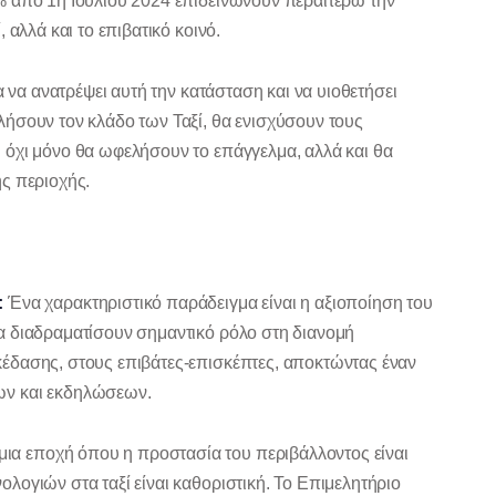
% από 1η Ιουλίου 2024 επιδεινώνουν περαιτέρω την
 αλλά και το επιβατικό κοινό.
α να ανατρέψει αυτή την κατάσταση και να υιοθετήσει
ήσουν τον κλάδο των Ταξί, θα ενισχύσουν τους
 όχι μόνο θα ωφελήσουν το επάγγελμα, αλλά και θα
ς περιοχής.
:
Ένα χαρακτηριστικό παράδειγμα είναι η αξιοποίηση του
α διαδραματίσουν σημαντικό ρόλο στη διανομή
έδασης, στους επιβάτες-επισκέπτες, αποκτώντας έναν
ων και εκδηλώσεων.
μια εποχή όπου η προστασία του περιβάλλοντος είναι
λογιών στα ταξί είναι καθοριστική. Το Επιμελητήριο