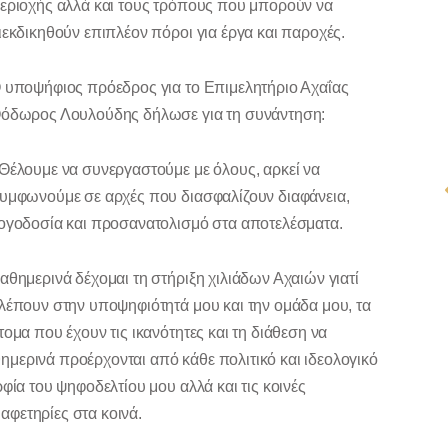
εριοχής αλλά και τους τρόπους που μπορούν να
ιεκδικηθούν επιπλέον πόροι για έργα και παροχές.
 υποψήφιος πρόεδρος για το Επιμελητήριο Αχαΐας
όδωρος Λουλούδης δήλωσε για τη συνάντηση:
Θέλουμε να συνεργαστούμε με όλους, αρκεί να
υμφωνούμε σε αρχές που διασφαλίζουν διαφάνεια,
ογοδοσία και προσανατολισμό στα αποτελέσματα.
αθημερινά δέχομαι τη στήριξη χιλιάδων Αχαιών γιατί
λέπουν στην υποψηφιότητά μου και την ομάδα μου, τα
τομα που έχουν τις ικανότητες και τη διάθεση να
μερινά προέρχονται από κάθε πολιτικό και ιδεολογικό
φία του ψηφοδελτίου μου αλλά και τις κοινές
φετηρίες στα κοινά.