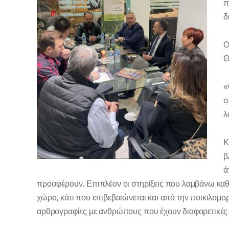
π
δ
Ο
Θ
«
σ
λ
Κ
β
ά
προσφέρουν. Επιπλέον οι στηρίξεις που λαμβάνω καθη
χώρο, κάτι που επιβεβαιώνεται και από την ποικιλομορ
αρθρογραφίες με ανθρώπους που έχουν διαφορετικές α