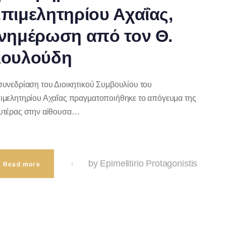
πιμελητηρίου Αχαΐας,
νημέρωση από τον Θ.
ουλούδη
συνεδρίαση του Διοικητικού Συμβουλίου του
ιμελητηρίου Αχαΐας πραγματοποιήθηκε το απόγευμα της
υτέρας στην αίθουσα…
by Epimelitirio Protagonistis
Read more