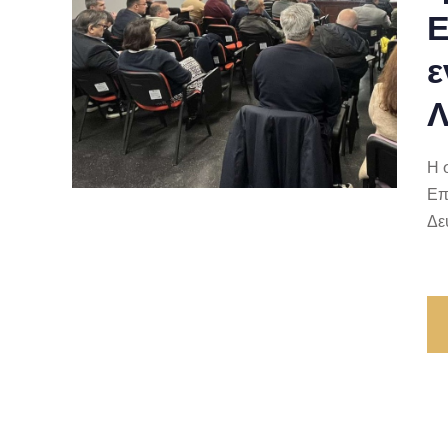
Ε
ε
Λ
Η 
Επ
Δε