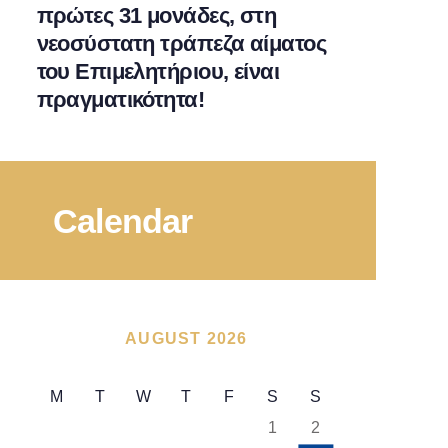
πρώτες 31 μονάδες, στη
νεοσύστατη τράπεζα αίματος
του Επιμελητήριου, είναι
πραγματικότητα!
Calendar
AUGUST 2026
M
T
W
T
F
S
S
1
2