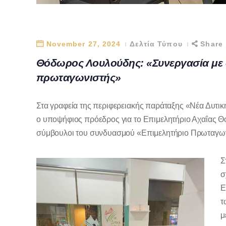
November 27, 2024
Δελτία Τύπου
Share
Θόδωρος Λουλούδης: «Συνεργασία με όλ
πρωταγωνιστής»
Στα γραφεία της περιφερειακής παράταξης «Νέα Δυτι
ο υποψήφιος πρόεδρος για το Επιμελητήριο Αχαΐας Θ
σύμβουλοι του συνδυασμού «Επιμελητήριο Πρωταγων
Σ
σ
Ε
τ
μ