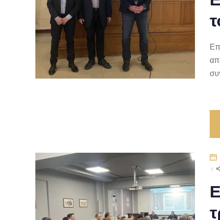
τ
Επ
απ
συ
Ε
τ