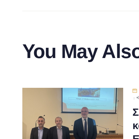
You May Also
Σ
κ
Ε