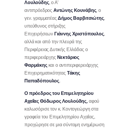
Λουλούδης
, ο Α’
αντιπρόεδρος
Αντώνης Κουνάβης
, ο
γεν. γραμματέας
Δήμος Βαρβιτσιώτης
,
υπεύθυνος στήριξης
Επιχειρήσεων
Γιάννης Χριστόπουλος
,
αλλά και από την πλευρά της
Περιφέρειας Δυτικής Ελλάδας ο
περιφερειάρχης
Νεκτάριος
Φαρμάκης
και ο αντιπεριφερειάρχης
Επιχειρηματικότητας
Τάκης
Παπαδόπουλος
.
Ο πρόεδρος του Επιμελητηρίου
Αχαΐας Θόδωρος Λουλούδης,
αφού
καλωσόρισε τον κ. Κοντογεώργη στα
γραφεία του Επιμελητηρίου Αχαΐας,
προχώρησε σε μια σύντομη ενημέρωση