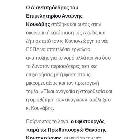
Ο Α’ αντιπρόεδρος του
Επιμελητηρίου Αντώνης
Κουνάβης
στάθηκε και αυτός στην
οικονομική κατάσταση της Αχαΐας και
ζήτησε από τον κ. Κοντογεώργη το νέο
ΕΣΠΑ να αποτελέσει εργαλείο
ανάπτυξης για το νομό αλλά και για όσο
το δυνατόν περισσότερες τοπικές
επιχειρήσεις με έμφαση στους
μικρομεσαίους και τον πρωτογενή
τομέα. «Είναι αναγκαία η στοχοθεσία και
η οριοθέτηση των αναγκών» κατέληξε ο
κ. Κουνάβης.
Παίρνοντας το λόγο,
ο υφυπουργός
παρά τω Πρωθυπουργώ Θανάσης
Κοντογεώργης,
συνεχάρη την νέα