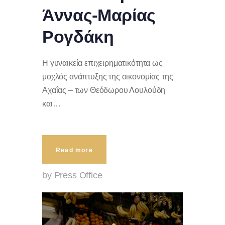
Άννας-Μαρίας
Ρογδάκη
H γυναικεία επιχειρηματικότητα ως
μοχλός ανάπτυξης της οικονομίας της
Αχαΐας – των Θεόδωρου Λουλούδη
και…
Read more
by Press Office