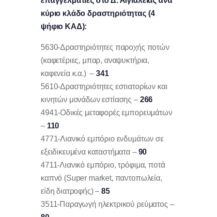
επαγγελματίες στο Δ. Αιγιάλειας ανά
κύριο κλάδο δραστηριότητας (4
ψήφιο ΚΑΔ):
5630-Δραστηριότητες παροχής ποτών
(καφετέριες, μπαρ, αναψυκτήρια,
καφενεία κ.α.) –
341
5610-Δραστηριότητες εστιατορίων και
κινητών μονάδων εστίασης –
266
4941-Οδικές μεταφορές εμπορευμάτων
–
110
4771-Λιανικό εμπόριο ενδυμάτων σε
εξειδικευμένα καταστήματα –
90
4711-Λιανικό εμπόριο, τρόφιμα, ποτά
καπνό (Super market, παντοπωλεία,
είδη διατροφής) –
85
3511-Παραγωγή ηλεκτρικού ρεύματος –