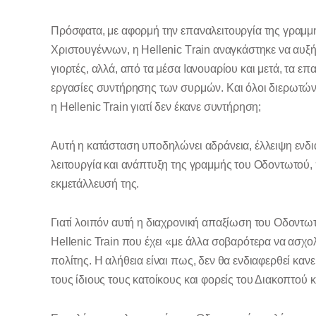
Πρόσφατα, με αφορμή την επαναλειτουργία της γραμμ
Χριστουγέννων, η Ηellenic Τrain αναγκάστηκε να αυξή
γιορτές, αλλά, από τα μέσα Ιανουαρίου και μετά, τα ε
εργασίες συντήρησης των συρμών. Και όλοι διερωτώντα
η Ηellenic Train γιατί δεν έκανε συντήρηση;
Αυτή η κατάσταση υποδηλώνει αδράνεια, έλλειψη ενδι
λειτουργία και ανάπτυξη της γραμμής του Οδοντωτού, 
εκμετάλλευσή της.
Γιατί λοιπόν αυτή η διαχρονική απαξίωση του Οδοντωτο
Hellenic Train που έχει «με άλλα σοβαρότερα να ασχ
πολίτης. Η αλήθεια είναι πως, δεν θα ενδιαφερθεί καν
τους ίδιους τους κατοίκους και φορείς του Διακοπτού