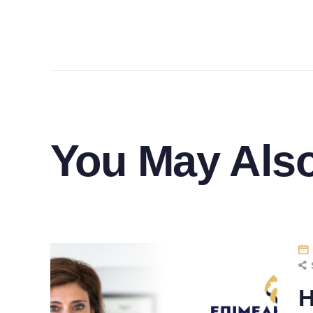
You May Also
Η