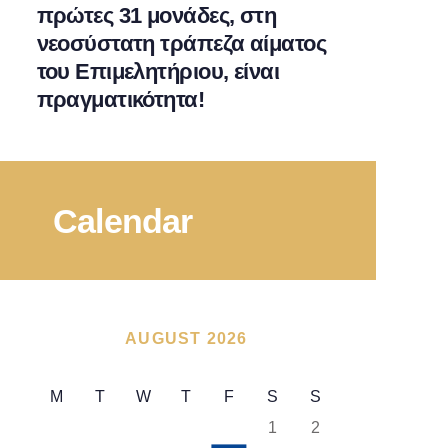
πρώτες 31 μονάδες, στη
νεοσύστατη τράπεζα αίματος
του Επιμελητήριου, είναι
πραγματικότητα!
Calendar
AUGUST 2026
M
T
W
T
F
S
S
1
2