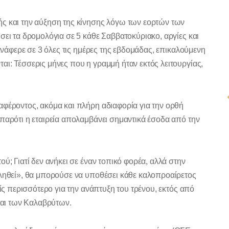
ής και την αύξηση της κίνησης λόγω των εορτών των
σει τα δρομολόγια σε 5 κάθε Σαββατοκύριακο, αργίες και
πανάφερε σε 3 όλες τις ημέρες της εβδομάδας, επικαλούμενη
ι: Τέσσερις μήνες που η γραμμή ήταν εκτός λειτουργίας,
αφέροντος, ακόμα και πλήρη αδιαφορία για την ορθή
παρότι η εταιρεία απολαμβάνει σημαντικά έσοδα από την
ύ; Γιατί δεν ανήκει σε έναν τοπικό φορέα, αλλά στην
οληθεί», θα μπορούσε να υποθέσει κάθε καλοπροαίρετος
είς περισσότερο για την ανάπτυξη του τρένου, εκτός από
 και των Καλαβρύτων.