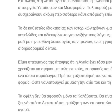
Επιπλέον, στη λειτουργία του Οδοντωτού εμπλέκεται
υπουργεία Υποδομών και Μεταφορών, Πολιτισμού) με δ
δυσχεραίνουν ακόμη περισσότερο κάθε απόφαση επίλ
Το δε καθεστώς ιδιοκτησίας των ιστορικών τρένων -μα
νεφελώδες και αδιευκρίνιστο για ανεξήγητους λόγους. 
μαζί με την ευθύνη λειτουργίας των τρένων, ενώ η γ
σιδηροδρομικό δίκτυο.
Είμαι υπέρμαχος της άποψης ότι η Αχαΐα έχει τόσο μεγ
χρειάζεται να αφήνουμε πολιτιστικούς, ιστορικούς κα
ένα τέτοιο παράδειγμα. Πρέπει η αξιοποίησή του να 
φορείς, ώστε να λειτουργεί με βάση την αξία του και τη
Τα οφέλη δεν θα αφορούν μόνο τα Καλάβρυτα. Θα είναι 
ξεκινά από το Διακοπτό και η αύξηση των επισκεπτών 
αγορά.