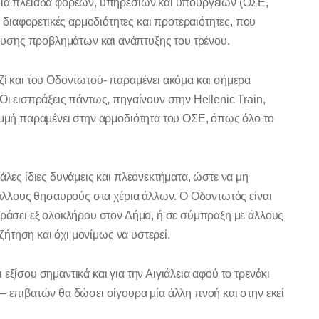
 μια πλειάδα φορέων, υπηρεσιών και υπουργείων (ΟΣΕ,
ιαφορετικές αρμοδιότητες και προτεραιότητες, που
υσης προβλημάτων και ανάπτυξης του τρένου.
ζί και του Οδοντωτού- παραμένει ακόμα και σήμερα
Οι εισπράξεις πάντως, πηγαίνουν στην Hellenic Train,
ραμμή παραμένει στην αρμοδιότητα του ΟΣΕ, όπως όλο το
άλες ίδιες δυνάμεις και πλεονεκτήματα, ώστε να μη
ι άλλους θησαυρούς στα χέρια άλλων. Ο Οδοντωτός είναι
περάσει εξ ολοκλήρου στον Δήμο, ή σε σύμπραξη με άλλους
 ζήτηση και όχι μονίμως να υστερεί.
εξίσου σημαντικά και για την Αιγιάλεια αφού το τρενάκι
– επιβατών θα δώσει σίγουρα μία άλλη πνοή και στην εκεί