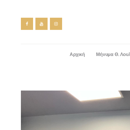
Αρχική
Μήνυμα Θ. Λου