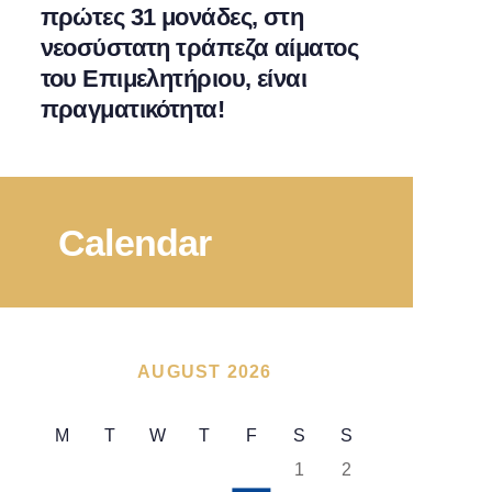
πρώτες 31 μονάδες, στη
νεοσύστατη τράπεζα αίματος
του Επιμελητήριου, είναι
πραγματικότητα!
Calendar
AUGUST 2026
M
T
W
T
F
S
S
1
2