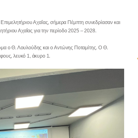
υ Επιμελητήριου Αχαΐας, σήμερα Πέμπτη συνεδρίασαν και
τήριου Αχαΐας για την περίοδο 2025 – 2028.
μα ο Θ. Λουλούδης και ο Αντώνης Ποταμίτης. Ο Θ.
φους, λευκό 1, άκυρο 1.