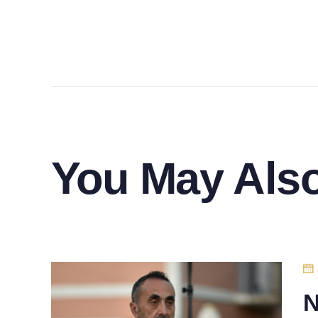
You May Also
Ν