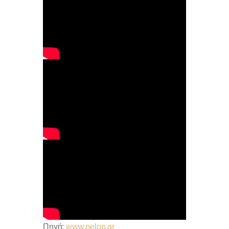
Πηγή:
www.pelop.gr