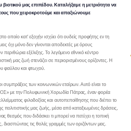
υ βιοτικού μας επιπέδου. Καταλήξαμε η μετριότητα να
πους που χειροκροτούμε και απαξιώνουμε
στο οποίο κατ’ εξοχήν ισχύει ότι ουδείς προφήτης εν τη
μεις όχι μόνο δεν γίνονται αποδεκτές με όρους
 περιθώρια εξέλιξης. Το λεγόμενο εθνικό κέντρο
στική μας ζωή στενάζει σε περιορισμένους ορίζοντες. Η
ου φαύλου και φτωχού.
οι συμπράξεις των κοινωνικών εταίρων. Αυτό είναι το
Σ» με την Πολυφωνική Χορωδία Πάτρας, έναν φορέα
ελλείμματος φιλοδοξίας και αυτοπεποίθησης που διέπει το
ς πολιτιστικής μας ζωής, μέσα από καταξιωμένες δράσεις,
νας θεσμός που διδάσκει τι μπορεί να πετύχει η τοπική
ς, διασπώντας τις θολές γραμμές των οριζόντων μας.