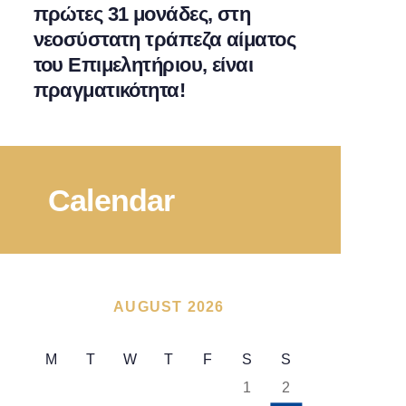
πρώτες 31 μονάδες, στη
νεοσύστατη τράπεζα αίματος
του Επιμελητήριου, είναι
πραγματικότητα!
Calendar
AUGUST 2026
M
T
W
T
F
S
S
1
2