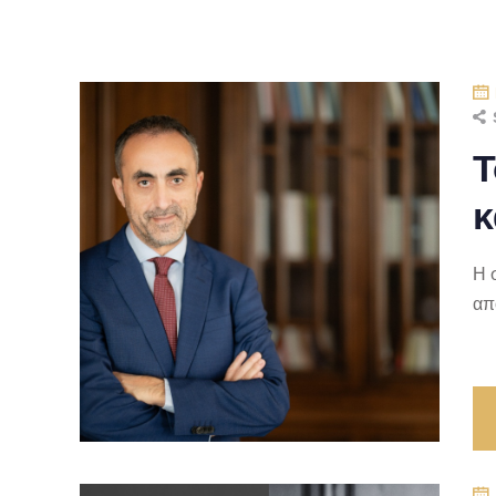
Τ
κ
H 
απ