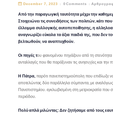
December 7, 2023
0
Comments
Αρθρογραφ
Από την παραγωγική ταυτότητα μέχρι την καθημερι
Στοιχειώνει τις συνειδήσεις των πολιτών, κάτι που 
έλλειμμα συλλογικής αυτοπεποίθησης, η αλληλοα
αναγνωρίζει εύκολα τα άξια παιδιά της, που δεν 
βελτιωθούν, να αναπτυχθούν.
Οι πηγές τ
ου φαινομένου πηγάζουν από τη στενότητα τ
ανταλλαγές που θα παρόξυναν τις ανησυχίες και την πνε
Η Πάτρα,
παρότι πανεπιστημιούπολη που επιδίωξε να 
αποτελώντας δύο παράλληλα σύμπαντα, με αναλόγως ελ
Πανεπιστημίου. εγκλωβισμένη στη μετριοκρατία που σ
περιόδου.
Πολύ απλά μιλώντας: Δεν ζητήσαμε από τους εαυτ