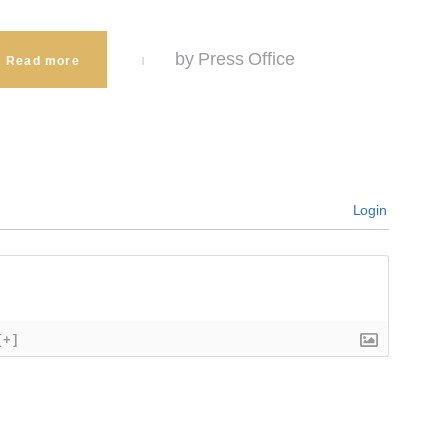
by Press Office
Read more
Login
[+]