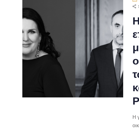
H
ε
μ
ο
τ
κ
Ρ
H 
οι