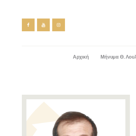
Αρχική
Μήνυμα Θ. Λου