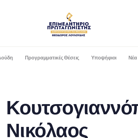
λούδη
Προγραμματικές Θέσεις
Υποψήφιοι
Νέα
Κουτσογιαννό
Νικόλαος