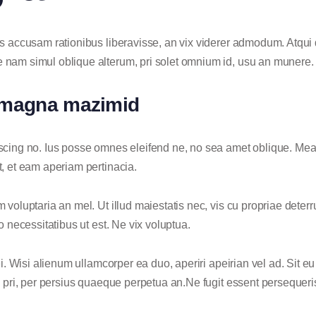
is accusam rationibus liberavisse, an vix viderer admodum. Atqui 
 nam simul oblique alterum, pri solet omnium id, usu an munere.
us magna mazimid
scing no. Ius posse omnes eleifend ne, no sea amet oblique. Mea
, et eam aperiam pertinacia.
voluptaria an mel. Ut illud maiestatis nec, vis cu propriae deterr
o necessitatibus ut est. Ne vix voluptua.
i. Wisi alienum ullamcorper ea duo, aperiri apeirian vel ad. Sit eu
u pri, per persius quaeque perpetua an.Ne fugit essent persequeri