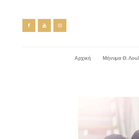
Αρχική
Μήνυμα Θ. Λου