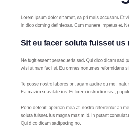
Lorem ipsum dolor sit amet, ea pri meis accusam. Et v
in dico doming definiebas. Cum munere impetus et. Ne
Sit eu facer soluta fuisset 
Ne fugit essent persequeris sed. Qui dico dicam sadip
wisi utinam facilisi. Eu omnes nonumes reformidans sit
Te posse nostro labores pri, agam audire eu mei, natum 
Ea mazim suavitate ius. Ei lorem instructior sea, popul
Porro deleniti apeirian mea at, nostro referrentur an me
soluta fuisset. Ius magna mazim id. In putant consulat
Qui dico dicam sadipscing no.