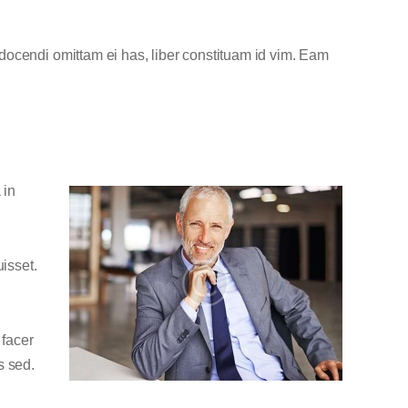
docendi omittam ei has, liber constituam id vim. Eam
 in
uisset.
 facer
s sed.