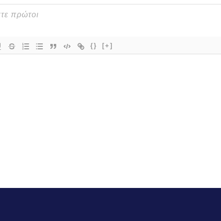
{}
[+]